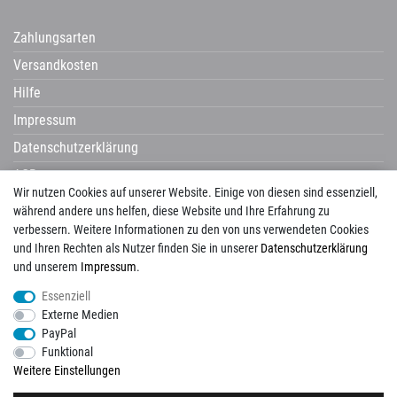
Zahlungsarten
Versandkosten
Hilfe
Impressum
Datenschutzerklärung
AGB
Wir nutzen Cookies auf unserer Website. Einige von diesen sind essenziell,
Widerrufsrecht
während andere uns helfen, diese Website und Ihre Erfahrung zu
verbessern. Weitere Informationen zu den von uns verwendeten Cookies
und Ihren Rechten als Nutzer finden Sie in unserer
Daten­schutz­erklärung
und unserem
Impressum
.
Avenarius
Campani
Castelvetro
Century
Cerdisa
Cisa
Corpet
Essenziell
Corpotherma
Del Conca
Dural
Edilgres
Edimax
Emil Ceramica
Externe Medien
ermes aurelia
gambini
gazzini
Globo
Halmburger
Happy House
Hausmarke
PayPal
HSK
Imso
KIS
La Guglia
Laguna
Lanzet
Mayolica
Naxos
Newker
Funktional
Pecasa
Placke
progetto baucer
repaBad
Salgar
Savoia
Schomburg
Weitere Einstellungen
Tagina
Tuscania
Unico
Vallelunga
View