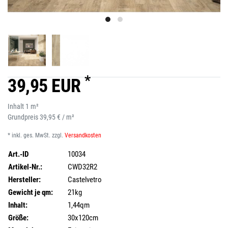
*
39,95 EUR
Inhalt
1
m²
Grundpreis
39,95 € / m²
* inkl. ges. MwSt. zzgl.
Versandkosten
Art.-ID
10034
Artikel-Nr.:
CWD32R2
Hersteller:
Castelvetro
Gewicht je qm:
21kg
Inhalt:
1,44qm
Größe:
30x120cm