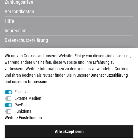
Zahlungsarten
Versandkosten
Hilfe
Impressum
Datenschutzerklärung
AGB
Wir nutzen Cookies auf unserer Website. Einige von diesen sind essenziell,
Widerrufsrecht
während andere uns helfen, diese Website und Ihre Erfahrung zu
verbessern. Weitere Informationen zu den von uns verwendeten Cookies
und Ihren Rechten als Nutzer finden Sie in unserer
Daten­schutz­erklärung
und unserem
Impressum
.
Avenarius
Campani
Castelvetro
Century
Cerdisa
Cisa
Corpet
Essenziell
Corpotherma
Del Conca
Dural
Edilgres
Edimax
Emil Ceramica
Externe Medien
ermes aurelia
gambini
gazzini
Globo
Halmburger
Happy House
Hausmarke
PayPal
HSK
Imso
KIS
La Guglia
Laguna
Lanzet
Mayolica
Naxos
Newker
Funktional
Pecasa
Placke
progetto baucer
repaBad
Salgar
Savoia
Schomburg
Weitere Einstellungen
Tagina
Tuscania
Unico
Vallelunga
View
Alle akzeptieren