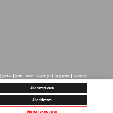
gambini
gazzini
Globo
Halmburger
Happy House
Hausmarke
homburg
Tagina
Tuscania
Unico
Vallelunga
View
Alle akzeptieren
Alle ablehnen
Auswahl akzeptieren