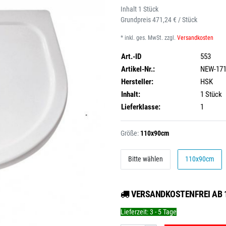
Waschtischunterschränke inkl.
Inhalt
1
Stück
derne Wandfliesen
Waschtisch
Grundpreis
471,24 € / Stück
ndverkleidung
mentoptikfliesen
* inkl. ges. MwSt. zzgl.
Versandkosten
Dreh- und Schwingtüren
Art.-ID
553
Schiebetüren
Artikel-Nr.:
NEW-17
Hersteller:
HSK
Inhalt:
1 Stück
Lieferklasse:
1
Größe:
110x90cm
Bitte wählen
110x90cm
VERSANDKOSTENFREI AB 1
Lieferzeit:
3 - 5 Tage