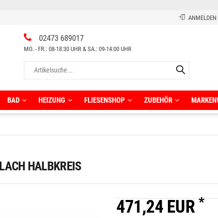
ANMELDEN
02473 689017
MO. - FR.: 08-18:30 UHR & SA.: 09-14:00 UHR
BAD
HEIZUNG
FLIESENSHOP
ZUBEHÖR
MARKEN
umspar-Badewannen
Halbhohe Schränke
chteck-Badewannen
Hochschränke
LACH HALBKREIS
rassenplatten 2 cm
rwand Badewanne
Komplettsets
Regale
*
Rollschränke
471,24 EUR
orfliesen
schtische
Sonstiges
assische Wandfliesen