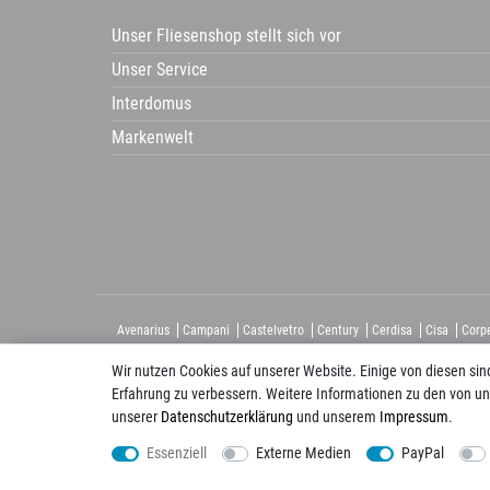
Unser Fliesenshop stellt sich vor
Unser Service
Interdomus
Markenwelt
Avenarius
Campani
Castelvetro
Century
Cerdisa
Cisa
Corp
HSK
Imso
KIS
La Guglia
Laguna
Lanzet
Mayoli
Wir nutzen Cookies auf unserer Website. Einige von diesen sin
Erfahrung zu verbessern. Weitere Informationen zu den von un
unserer
Daten­schutz­erklärung
und unserem
Impressum
.
Folgen Sie uns auch auf:
Essenziell
Externe Medien
PayPal