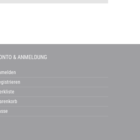
ONTO & ANMELDUNG
nmelden
gistrieren
rkliste
arenkorb
asse