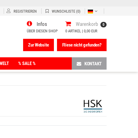
REGISTRIEREN
WUNSCHLISTE
(0)
Infos
Warenkorb
0
ÜBER DIESEN SHOP
0
ARTIKEL |
0,00 EUR
Zur Website
Fliese nicht gefunden?
WELT
% SALE %
KONTAKT
Fünfeck-Duschwannen
Halbkreis-Duschwannen
Rechteck-Duschwannen
Viertelkreis-Duschwannen