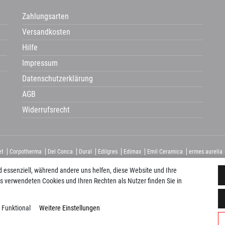
Zahlungsarten
Versandkosten
Hilfe
Impressum
Datenschutzerklärung
AGB
Widerrufsrecht
et
Corpotherma
Del Conca
Dural
Edilgres
Edimax
Emil Ceramica
ermes aurelia
ca
Naxos
Newker
Pecasa
Placke
progetto baucer
repaBad
Salgar
Savoia
Sc
d essenziell, während andere uns helfen, diese Website und Ihre
s verwendeten Cookies und Ihren Rechten als Nutzer finden Sie in
Funktional
Weitere Einstellungen
© Copyright 2026 Paustenbacher Plattenkauf. Alle Rechte vorbehalten.