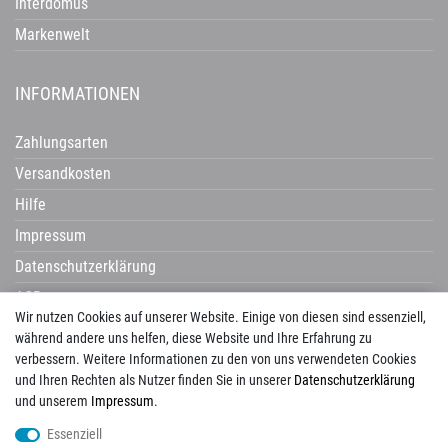
Interdomus
Markenwelt
INFORMATIONEN
Zahlungsarten
Versandkosten
Hilfe
Impressum
Datenschutzerklärung
AGB
Wir nutzen Cookies auf unserer Website. Einige von diesen sind essenziell,
Widerrufsrecht
während andere uns helfen, diese Website und Ihre Erfahrung zu
verbessern. Weitere Informationen zu den von uns verwendeten Cookies
und Ihren Rechten als Nutzer finden Sie in unserer
Daten­schutz­erklärung
und unserem
Impressum
.
Avenarius
Campani
Castelvetro
Century
Cerdisa
Cisa
Corpet
Essenziell