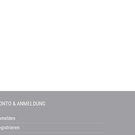
Waschtische
Kosmetikspiegel
Spiegel
ONTO & ANMELDUNG
nmelden
gistrieren