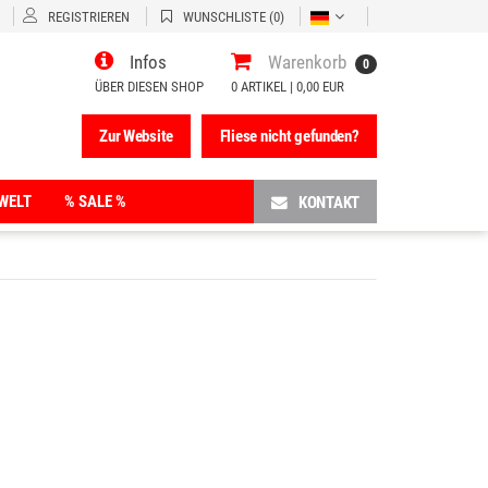
REGISTRIEREN
WUNSCHLISTE
(0)
Infos
Warenkorb
0
ÜBER DIESEN SHOP
0
ARTIKEL |
0,00 EUR
Zur Website
Fliese nicht gefunden?
WELT
% SALE %
KONTAKT
Fünfeck-Duschwannen
Halbkreis-Duschwannen
Rechteck-Duschwannen
Viertelkreis-Duschwannen
Kerzenständer Naturstein
 