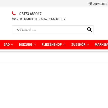
ANMELDEN
02473 689017
MO. - FR.: 08-18:30 UHR & SA.: 09-14:00 UHR
BAD
HEIZUNG
FLIESENSHOP
ZUBEHÖR
MARKEN
umspar-Badewannen
Halbhohe Schränke
chteck-Badewannen
Hochschränke
rassenplatten 2 cm
rwand Badewanne
Komplettsets
Regale
Rollschränke
orfliesen
schtische
Sonstiges
assische Wandfliesen
Waschtischunterschränke inkl.
derne Wandfliesen