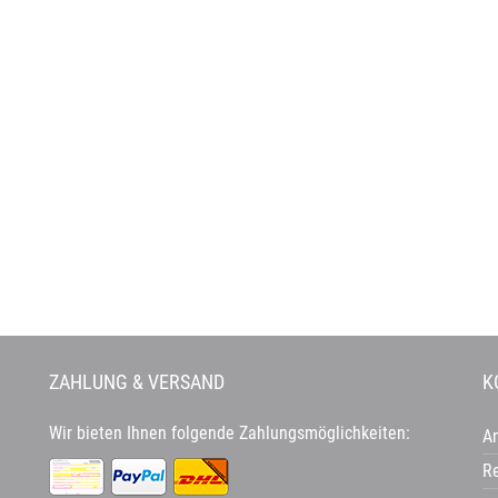
Waschtisch
ndverkleidung
mentoptikfliesen
Dreh- und Schwingtüren
Schiebetüren
ZAHLUNG & VERSAND
K
Wir bieten Ihnen folgende Zahlungsmöglichkeiten:
A
Re