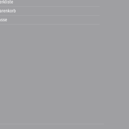
rkliste
arenkorb
asse