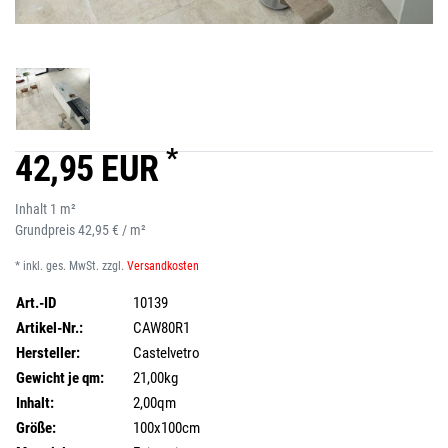
*
42,95 EUR
Inhalt
1
m²
Grundpreis
42,95 € / m²
* inkl. ges. MwSt. zzgl.
Versandkosten
Art.-ID
10139
Artikel-Nr.:
CAW80R1
Hersteller:
Castelvetro
Gewicht je qm:
21,00kg
Inhalt:
2,00qm
Größe:
100x100cm