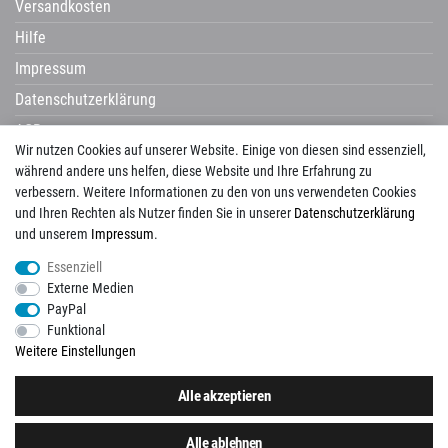
Versandkosten
Hilfe
Impressum
Datenschutzerklärung
AGB
Wir nutzen Cookies auf unserer Website. Einige von diesen sind essenziell,
Widerrufsrecht
während andere uns helfen, diese Website und Ihre Erfahrung zu
verbessern. Weitere Informationen zu den von uns verwendeten Cookies
und Ihren Rechten als Nutzer finden Sie in unserer
Daten­schutz­erklärung
und unserem
Impressum
.
Avenarius
Campani
Castelvetro
Century
Cerdisa
Cisa
Corpet
Essenziell
Corpotherma
Del Conca
Dural
Edilgres
Edimax
Emil Ceramica
Externe Medien
ermes aurelia
gambini
gazzini
Globo
Halmburger
Happy House
Hausmarke
PayPal
HSK
Imso
KIS
La Guglia
Laguna
Lanzet
Mayolica
Naxos
Newker
Funktional
Pecasa
Placke
progetto baucer
repaBad
Salgar
Savoia
Schomburg
Weitere Einstellungen
Tagina
Tuscania
Unico
Vallelunga
View
Alle akzeptieren
Folgen Sie uns auch auf:
Alle ablehnen