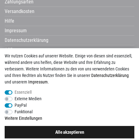
Zahlungsarten
Versandkosten
Hilfe
Impressum
Datenschutzerklärung
AGB
Wir nutzen Cookies auf unserer Website. Einige von diesen sind essenziell,
Widerrufsrecht
während andere uns helfen, diese Website und Ihre Erfahrung zu
verbessern. Weitere Informationen zu den von uns verwendeten Cookies
und Ihren Rechten als Nutzer finden Sie in unserer
Daten­schutz­erklärung
und unserem
Impressum
.
Avenarius
Campani
Castelvetro
Century
Cerdisa
Cisa
Corpet
Essenziell
Corpotherma
Del Conca
Dural
Edilgres
Edimax
Emil Ceramica
Externe Medien
ermes aurelia
gambini
gazzini
Globo
Halmburger
Happy House
Hausmarke
PayPal
HSK
Imso
KIS
La Guglia
Laguna
Lanzet
Mayolica
Naxos
Newker
Funktional
Pecasa
Placke
progetto baucer
repaBad
Salgar
Savoia
Schomburg
Weitere Einstellungen
Tagina
Tuscania
Unico
Vallelunga
View
Alle akzeptieren