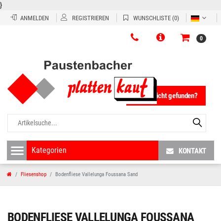
}
ANMELDEN
REGISTRIEREN
WUNSCHLISTE
(0)
0
Fliese nicht gefunden?
KONTAKT
Fliesenshop
Bodenfliese Vallelunga Foussana Sand
BODENFLIESE VALLELUNGA FOUSSANA