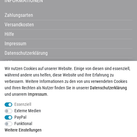
INFORMATIONEN
Zahlungsarten
Versandkosten
Hilfe
Impressum
Datenschutzerklärung
AGB
Wir nutzen Cookies auf unserer Website. Einige von diesen sind essenziell,
Widerrufsrecht
während andere uns helfen, diese Website und Ihre Erfahrung zu
verbessern. Weitere Informationen zu den von uns verwendeten Cookies
und Ihren Rechten als Nutzer finden Sie in unserer
Daten­schutz­erklärung
und unserem
Impressum
.
Avenarius
Campani
Castelvetro
Century
Cerdisa
Cisa
Corpet
Essenziell
Corpotherma
Del Conca
Dural
Edilgres
Edimax
Emil Ceramica
Externe Medien
ermes aurelia
gambini
gazzini
Globo
Halmburger
Happy House
Hausmarke
PayPal
HSK
Imso
KIS
La Guglia
Laguna
Lanzet
Mayolica
Naxos
Newker
Funktional
Pecasa
Placke
progetto baucer
repaBad
Salgar
Savoia
Schomburg
Weitere Einstellungen
Tagina
Tuscania
Unico
Vallelunga
View