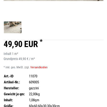
*
49,90 EUR
Inhalt
1
m²
Grundpreis
49,90 € / m²
* inkl. ges. MwSt. zzgl.
Versandkosten
Art.-ID
11070
Artikel-Nr.:
609005
Hersteller:
gazzini
Gewicht je qm:
22,00kg
Inhalt:
1,08qm
Größe:
60x60,60x30,30x30cm