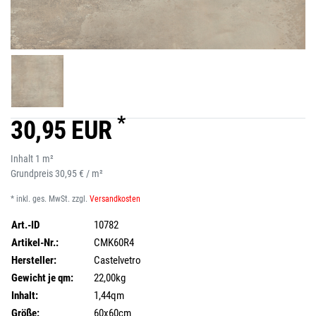
*
30,95 EUR
Inhalt
1
m²
Grundpreis
30,95 € / m²
* inkl. ges. MwSt. zzgl.
Versandkosten
Art.-ID
10782
Artikel-Nr.:
CMK60R4
Hersteller:
Castelvetro
Gewicht je qm:
22,00kg
Inhalt:
1,44qm
Größe:
60x60cm