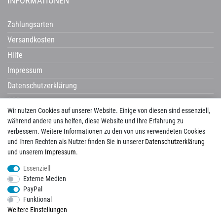
INFORMATIONEN
Zahlungsarten
Versandkosten
Hilfe
Impressum
Datenschutzerklärung
AGB
Wir nutzen Cookies auf unserer Website. Einige von diesen sind essenziell,
Widerrufsrecht
während andere uns helfen, diese Website und Ihre Erfahrung zu
verbessern. Weitere Informationen zu den von uns verwendeten Cookies
und Ihren Rechten als Nutzer finden Sie in unserer
Daten­schutz­erklärung
und unserem
Impressum
.
Avenarius
Campani
Castelvetro
Century
Cerdisa
Cisa
Corpet
Essenziell
Corpotherma
Del Conca
Dural
Edilgres
Edimax
Emil Ceramica
Externe Medien
ermes aurelia
gambini
gazzini
Globo
Halmburger
Happy House
Hausmarke
PayPal
HSK
Imso
KIS
La Guglia
Laguna
Lanzet
Mayolica
Naxos
Newker
Funktional
Pecasa
Placke
progetto baucer
repaBad
Salgar
Savoia
Schomburg
Weitere Einstellungen
Tagina
Tuscania
Unico
Vallelunga
View