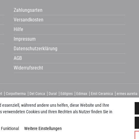
Zahlungsarten
Versandkosten
Hilfe
Impressum
Datenschutzerklärung
AGB
Widerrufsrecht
et
Corpotherma
Del Conca
Dural
Edilgres
Edimax
Emil Ceramica
ermes aurelia
ca
Naxos
Newker
Pecasa
Placke
progetto baucer
repaBad
Salgar
Savoia
Sc
d essenziell, während andere uns helfen, diese Website und Ihre
s verwendeten Cookies und Ihren Rechten als Nutzer finden Sie in
Funktional
Weitere Einstellungen
© Copyright 2026 Paustenbacher Plattenkauf. Alle Rechte vorbehalten.