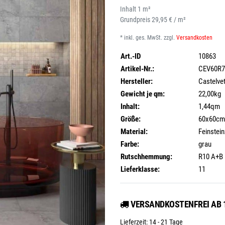
Waschtischunterschränke inkl.
Inhalt
1
m²
derne Wandfliesen
Waschtisch
Grundpreis
29,95 € / m²
ndverkleidung
mentoptikfliesen
* inkl. ges. MwSt. zzgl.
Versandkosten
Dreh- und Schwingtüren
Art.-ID
10863
Schiebetüren
Artikel-Nr.:
CEV60R7
Hersteller:
Castelve
Gewicht je qm:
22,00kg
Inhalt:
1,44qm
Größe:
60x60cm
Material:
Feinstei
Farbe:
grau
Rutschhemmung:
R10 A+B
Lieferklasse:
11
VERSANDKOSTENFREI AB 1
Lieferzeit:
14 - 21 Tage