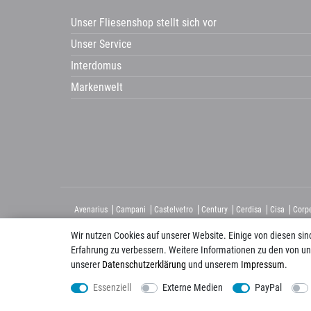
Unser Fliesenshop stellt sich vor
Unser Service
Interdomus
Markenwelt
Avenarius
Campani
Castelvetro
Century
Cerdisa
Cisa
Corp
HSK
Imso
KIS
La Guglia
Laguna
Lanzet
Mayoli
Wir nutzen Cookies auf unserer Website. Einige von diesen sin
Erfahrung zu verbessern. Weitere Informationen zu den von un
unserer
Daten­schutz­erklärung
und unserem
Impressum
.
Folgen Sie uns auch auf:
Essenziell
Externe Medien
PayPal