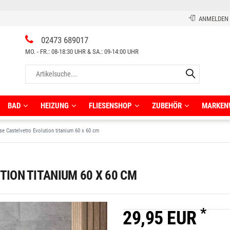
ANMELDEN
02473 689017
MO. - FR.: 08-18:30 UHR & SA.: 09-14:00 UHR
BAD
HEIZUNG
FLIESENSHOP
ZUBEHÖR
MARKEN
se Castelvetro Evolution titanium 60 x 60 cm
umspar-Badewannen
Halbhohe Schränke
chteck-Badewannen
Hochschränke
TION TITANIUM 60 X 60 CM
rassenplatten 2 cm
rwand Badewanne
Komplettsets
Regale
*
Rollschränke
29,95 EUR
orfliesen
schtische
Sonstiges
assische Wandfliesen