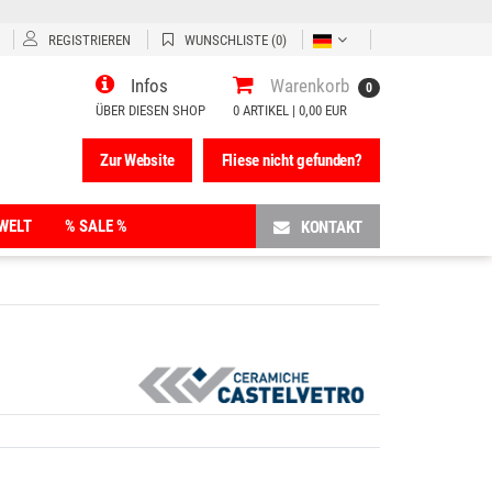
REGISTRIEREN
WUNSCHLISTE
(0)
Infos
Warenkorb
0
ÜBER DIESEN SHOP
0
ARTIKEL |
0,00 EUR
Zur Website
Fliese nicht gefunden?
WELT
% SALE %
KONTAKT
Fünfeck-Duschwannen
Halbkreis-Duschwannen
Rechteck-Duschwannen
Viertelkreis-Duschwannen