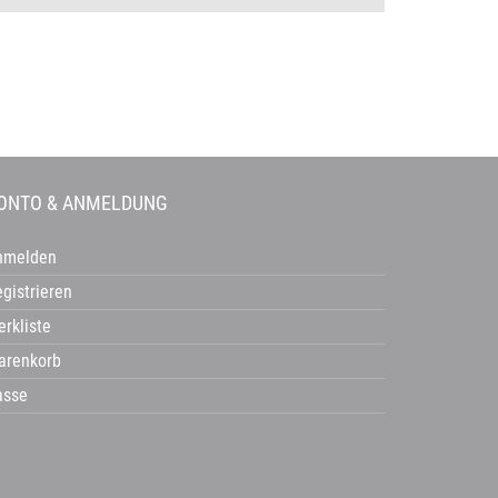
ONTO & ANMELDUNG
nmelden
gistrieren
rkliste
arenkorb
asse