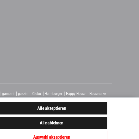
gambini
gazzini
Globo
Halmburger
Happy House
Hausmarke
homburg
Tagina
Tuscania
Unico
Vallelunga
View
Alle akzeptieren
Alle ablehnen
Auswahl akzeptieren