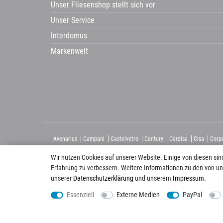
Unser Fliesenshop stellt sich vor
Unser Service
Interdomus
Markenwelt
Avenarius
Campani
Castelvetro
Century
Cerdisa
Cisa
Corp
HSK
Imso
KIS
La Guglia
Laguna
Lanzet
Mayoli
Wir nutzen Cookies auf unserer Website. Einige von diesen sin
Erfahrung zu verbessern. Weitere Informationen zu den von un
unserer
Daten­schutz­erklärung
und unserem
Impressum
.
Folgen Sie uns auch auf:
Essenziell
Externe Medien
PayPal