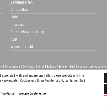
Zahlungsarten
Versandkosten
Hilfe
Impressum
Datenschutzerklärung
AGB
Widerrufsrecht
et
Corpotherma
Del Conca
Dural
Edilgres
Edimax
Emil Ceramica
ermes aurelia
ca
Naxos
Newker
Pecasa
Placke
progetto baucer
repaBad
Salgar
Savoia
Sc
d essenziell, während andere uns helfen, diese Website und Ihre
s verwendeten Cookies und Ihren Rechten als Nutzer finden Sie in
Funktional
Weitere Einstellungen
© Copyright 2026 Paustenbacher Plattenkauf. Alle Rechte vorbehalten.