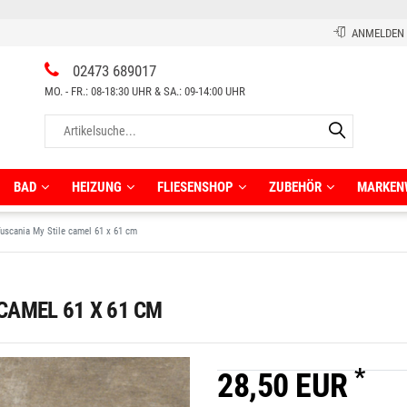
ANMELDEN
02473 689017
MO. - FR.: 08-18:30 UHR & SA.: 09-14:00 UHR
BAD
HEIZUNG
FLIESENSHOP
ZUBEHÖR
MARKEN
Tuscania My Stile camel 61 x 61 cm
umspar-Badewannen
Halbhohe Schränke
chteck-Badewannen
Hochschränke
CAMEL 61 X 61 CM
rassenplatten 2 cm
rwand Badewanne
Komplettsets
Regale
*
Rollschränke
28,50 EUR
orfliesen
schtische
Sonstiges
assische Wandfliesen