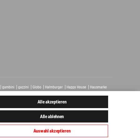
gambini
gazzini
Globo
Halmburger
Happy House
Hausmarke
homburg
Tagina
Tuscania
Unico
Vallelunga
View
Alle akzeptieren
Alle ablehnen
Auswahl akzeptieren