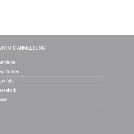
ONTO & ANMELDUNG
nmelden
gistrieren
rkliste
arenkorb
asse