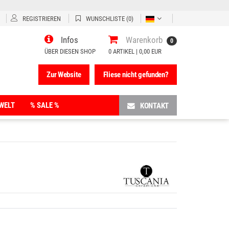
REGISTRIEREN
WUNSCHLISTE
(0)
Infos
Warenkorb
0
ÜBER DIESEN SHOP
0
ARTIKEL |
0,00 EUR
Zur Website
Fliese nicht gefunden?
WELT
% SALE %
KONTAKT
Fünfeck-Duschwannen
Halbkreis-Duschwannen
Rechteck-Duschwannen
Viertelkreis-Duschwannen