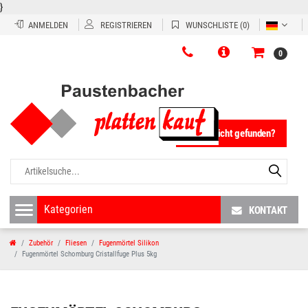
}
ANMELDEN
REGISTRIEREN
WUNSCHLISTE
(0)
0
Fliese nicht gefunden?
KONTAKT
Zubehör
Fliesen
Fugenmörtel Silikon
Fugenmörtel Schomburg Cristallfuge Plus 5kg