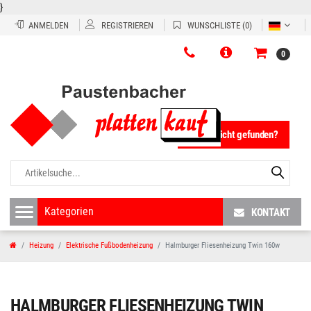
}
ANMELDEN
REGISTRIEREN
WUNSCHLISTE
(0)
0
Fliese nicht gefunden?
KONTAKT
Heizung
Elektrische Fußbodenheizung
Halmburger Fliesenheizung Twin 160w
HALMBURGER FLIESENHEIZUNG TWIN