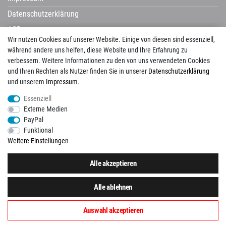
Datenschutzerklärung
AGB
Wir nutzen Cookies auf unserer Website. Einige von diesen sind essenziell,
Widerrufsrecht
während andere uns helfen, diese Website und Ihre Erfahrung zu
verbessern. Weitere Informationen zu den von uns verwendeten Cookies
und Ihren Rechten als Nutzer finden Sie in unserer
Daten­schutz­erklärung
und unserem
Impressum
.
Avenarius
Campani
Castelvetro
Century
Cerdisa
Cisa
Corpet
Essenziell
Corpotherma
Del Conca
Dural
Edilgres
Edimax
Emil Ceramica
Externe Medien
ermes aurelia
gambini
gazzini
Globo
Halmburger
Happy House
Hausmarke
PayPal
HSK
Imso
KIS
La Guglia
Laguna
Lanzet
Mayolica
Naxos
Newker
Funktional
Pecasa
Placke
progetto baucer
repaBad
Salgar
Savoia
Schomburg
Weitere Einstellungen
Tagina
Tuscania
Unico
Vallelunga
View
Alle akzeptieren
Folgen Sie uns auch auf:
Alle ablehnen
Auswahl akzeptieren
© Copyright 2026 Paustenbacher Plattenkauf. Alle Rechte vorbehalten.
<