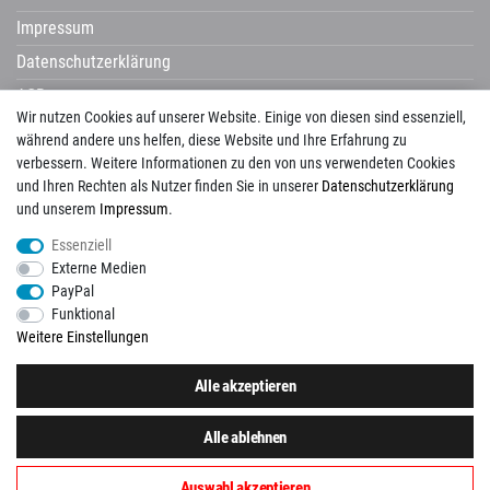
Impressum
Datenschutzerklärung
AGB
Wir nutzen Cookies auf unserer Website. Einige von diesen sind essenziell,
Widerrufsrecht
während andere uns helfen, diese Website und Ihre Erfahrung zu
verbessern. Weitere Informationen zu den von uns verwendeten Cookies
und Ihren Rechten als Nutzer finden Sie in unserer
Daten­schutz­erklärung
und unserem
Impressum
.
Avenarius
Campani
Castelvetro
Century
Cerdisa
Cisa
Corpet
Essenziell
Corpotherma
Del Conca
Dural
Edilgres
Edimax
Emil Ceramica
Externe Medien
ermes aurelia
gambini
gazzini
Globo
Halmburger
Happy House
Hausmarke
PayPal
HSK
Imso
KIS
La Guglia
Laguna
Lanzet
Mayolica
Naxos
Newker
Funktional
Pecasa
Placke
progetto baucer
repaBad
Salgar
Savoia
Schomburg
Weitere Einstellungen
Tagina
Tuscania
Unico
Vallelunga
View
Alle akzeptieren
Folgen Sie uns auch auf:
Alle ablehnen
Auswahl akzeptieren
© Copyright 2026 Paustenbacher Plattenkauf. Alle Rechte vorbehalten.