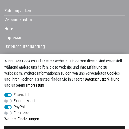
Zahlungsarten
Versandkosten
Hilfe
Impressum
Datenschutzerklärung
AGB
Wir nutzen Cookies auf unserer Website. Einige von diesen sind essenziell,
Widerrufsrecht
während andere uns helfen, diese Website und Ihre Erfahrung zu
verbessern. Weitere Informationen zu den von uns verwendeten Cookies
und Ihren Rechten als Nutzer finden Sie in unserer
Daten­schutz­erklärung
und unserem
Impressum
.
Avenarius
Campani
Castelvetro
Century
Cerdisa
Cisa
Corpet
Essenziell
Corpotherma
Del Conca
Dural
Edilgres
Edimax
Emil Ceramica
Externe Medien
ermes aurelia
gambini
gazzini
Globo
Halmburger
Happy House
Hausmarke
PayPal
HSK
Imso
KIS
La Guglia
Laguna
Lanzet
Mayolica
Naxos
Newker
Funktional
Pecasa
Placke
progetto baucer
repaBad
Salgar
Savoia
Schomburg
Weitere Einstellungen
Tagina
Tuscania
Unico
Vallelunga
View